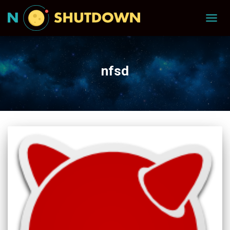
TOGG
NAVIG
nfsd