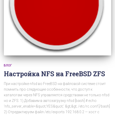
БЛОГ
Настройка NFS на FreeBSD ZFS
При настройке nfsd во FreeBSD на файловой системе стоит
помнить про следующие особенности, что доступ к
каталогам через NFS управляется средствами не только nfsd
но и ZFS. 1) Добавим в автозагрузку nfsd [bash] # echo
‘nfs_server_enable=&quot;YES&quot;’ &gt;&gt; /etc/rc.conf [/bash]
2) Отредактируем файл /etc/exports 192.168.0.2 — хост с