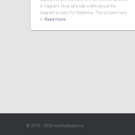
in Vagrant. Now let’s talk a little about the
Vagrant project for Redmine. This project runs
in
Read more…
© 2015 - 2026 noshutdown.ru