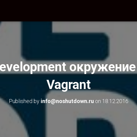
Development окружени
Vagrant
Published by
info@noshutdown.ru
on
18.12.2016