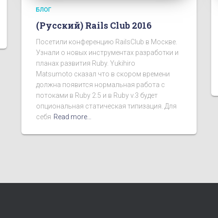
БЛОГ
(Русский) Rails Club 2016
Посетили конференцию RailsClub в Москве.
Узнали о новых инструментах разработки и
планах развития Ruby. Yukihiro
Matsumoto сказал что в скором времени
должна появится нормальная работа с
потоками в Ruby 2.5 и в Ruby v.3 будет
опциональная статическая типизация. Для
себя
Read more…