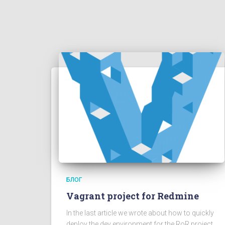
БЛОГ
Vagrant project for Redmine
In the last article we wrote about how to quickly
deploy the dev environment for the RoR project