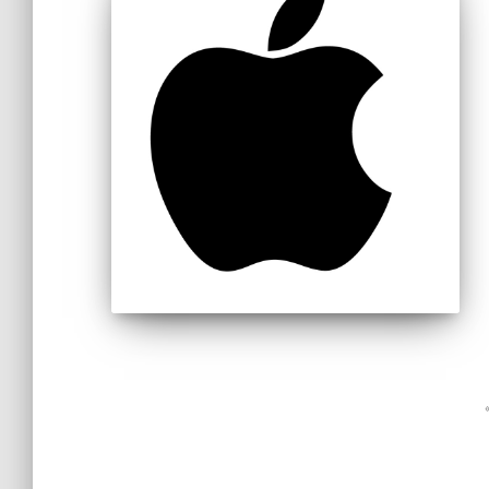
Пагинация
записей