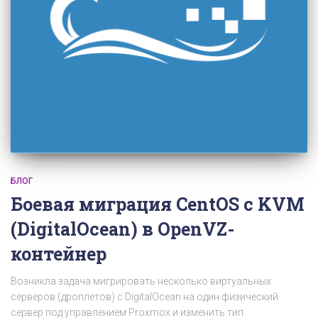
БЛОГ
Боевая миграция CentOS с KVM
(DigitalOcean) в OpenVZ-
контейнер
Возникла задача мигрировать несколько виртуальных
серверов (дроплетов) с DigitalOcean на один физический
сервер под управлением Proxmox и изменить тип