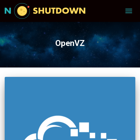
TOGG
NAVIG
OpenVZ