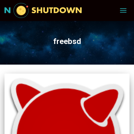
TOGG
NAVIG
freebsd