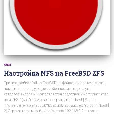
БЛОГ
Настройка NFS на FreeBSD ZFS
При настройке nfsd во FreeBSD на файловой системе стоит
помнить про следующие особенности, что доступ к
каталогам через NFS управляется средствами не только nfsd
но и ZFS. 1) Добавим в автозагрузку nfsd [bash] # echo
‘nfs_server_enable=&quot;YES&quot;’ &gt;&gt; /etc/rc.conf [/bash]
2) Отредактируем файл /etc/exports 192.168.0.2 — хост с