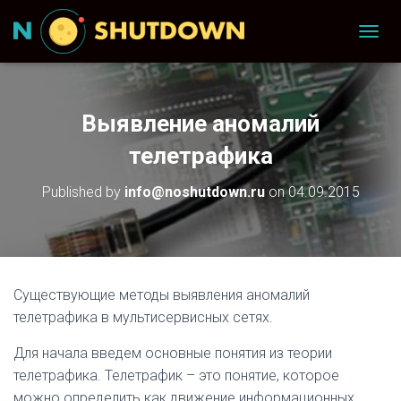
T
O
G
G
L
Выявление аномалий
E
N
телетрафика
A
V
Published by
info@noshutdown.ru
on
04.09.2015
I
G
A
T
I
O
Существующие методы выявления аномалий
N
телетрафика в мультисервисных сетях.
Для начала введем основные понятия из теории
телетрафика. Телетрафик – это понятие, которое
можно определить как движение информационных