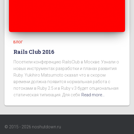
БЛОГ
Rails Club 2016
Посетили конференцию RailsClub в Москве. Узнали о
новых инструментах разработки и планах развития
Ruby. Yukihiro Matsumoto сказал что в скором
времени должна появится нормальная работа с
потоками в Ruby 2.5 и в Ruby v.3 будет опциональная
статическая типизация. Для себя
Read more…
© 2015 - 2026 noshutdown.ru